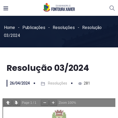
Home
Publicações
Resoluções
Resolução
03/2024
Resolução 03/2024
26/04/2024
Resoluções
281
Page
1
/
1
Zoom
100%