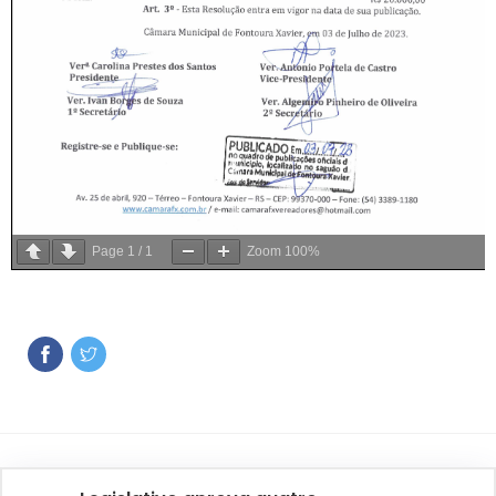
Page
1
/
1
Zoom
100%