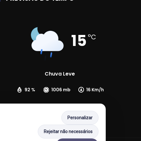
15
°C
Chuva Leve
92 %
1006 mb
16 Km/h
Personalizar
Rejeitar não necessários