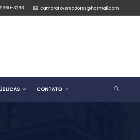
99960-3268
camarafxvereadores@hotmail.com
ÚBLICAS
CONTATO