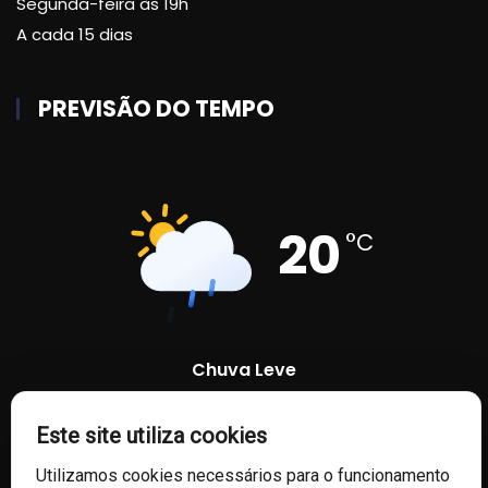
Segunda-feira às 19h
A cada 15 dias
PREVISÃO DO TEMPO
20
°C
Chuva Leve
79 %
1003 mb
13 Km/h
Este site utiliza cookies
Utilizamos cookies necessários para o funcionamento