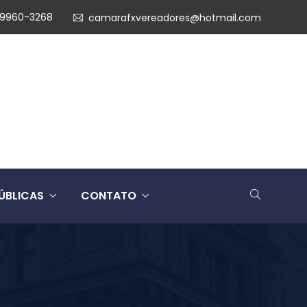
99960-3268
camarafxvereadores@hotmail.com
ÚBLICAS
CONTATO