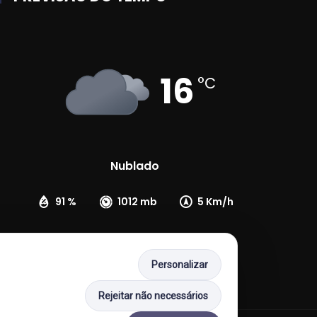
16
°C
Nublado
91 %
1012 mb
5 Km/h
Personalizar
Rejeitar não necessários