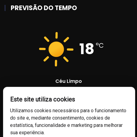
PREVISÃO DO TEMPO
18
°C
Céu Limpo
82 %
1009 mb
9 Km/h
Este site utiliza cookies
Utilizamos cookies necessários para o funcionamento
do site e, mediante consentimento, cookies de
estatística, funcionalidade e marketing para melhorar
sua experiência.