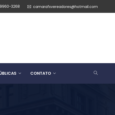
99960-3268
camarafxvereadores@hotmail.com
ÚBLICAS
CONTATO