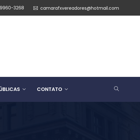
99960-3268
camarafxvereadores@hotmail.com
ÚBLICAS
CONTATO