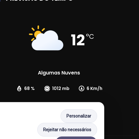
12
°C
Algumas Nuvens
68 %
1012 mb
6 Km/h
Personalizar
Rejeitar não necessários