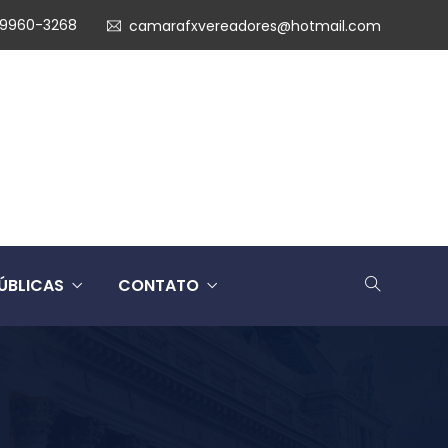
99960-3268
camarafxvereadores@hotmail.com
ÚBLICAS
CONTATO