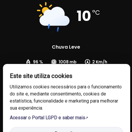
10
°C
Chuva Leve
96 %
1008 mb
2 Km/h
Este site utiliza cookies
Utilizamos cookies necessários para o funcionamento
do site e, mediante consentimento, cookies de
estatística, funcionalidade e marketing para melhorar
sua experiência.
© 2026 Câmara de Vereadores de Fontoura Xavier/RS. Todos os
Acessar o Portal LGPD e saber mais
direitos reservados.
Política de Privacidade
Política de Cookies
Mapa do Site