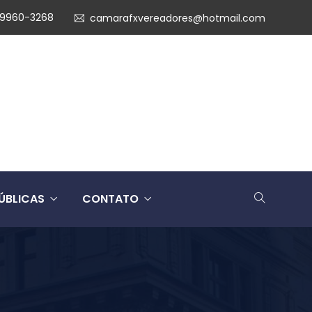
99960-3268
camarafxvereadores@hotmail.com
ÚBLICAS
CONTATO