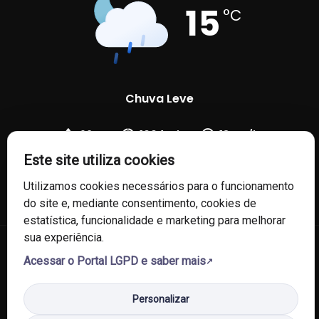
15
°C
Chuva Leve
92 %
1004 mb
18 Km/h
Este site utiliza cookies
Utilizamos cookies necessários para o funcionamento
do site e, mediante consentimento, cookies de
estatística, funcionalidade e marketing para melhorar
sua experiência.
© 2026 Câmara de Vereadores de Fontoura Xavier/RS. Todos os
Acessar o Portal LGPD e saber mais
direitos reservados.
Personalizar
Política de Privacidade
Política de Cookies
Mapa do Site