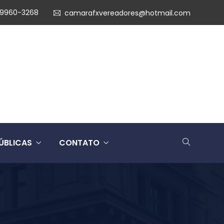
99960-3268
camarafxvereadores@hotmail.com
ÚBLICAS
CONTATO