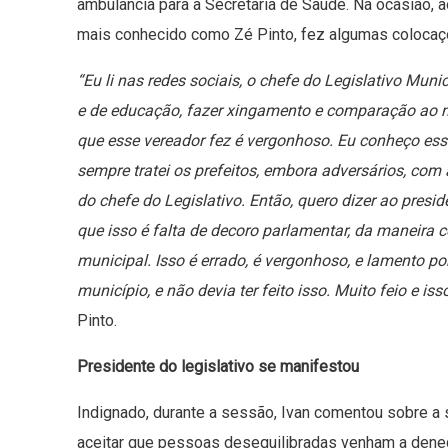
ambulância para a Secretaria de Saúde. Na ocasião, a
mais conhecido como Zé Pinto, fez algumas colocaç
“Eu li nas redes sociais, o chefe do Legislativo Mun
e de educação, fazer xingamento e comparação ao n
que esse vereador fez é vergonhoso. Eu conheço essa
sempre tratei os prefeitos, embora adversários, c
do chefe do Legislativo. Então, quero dizer ao presi
que isso é falta de decoro parlamentar, da maneira c
municipal. Isso é errado, é vergonhoso, e lamento p
município, e não devia ter feito isso. Muito feio e i
Pinto.
Presidente do legislativo se manifestou
Indignado, durante a sessão, Ivan comentou sobre a s
aceitar que pessoas desequilibradas venham a dene