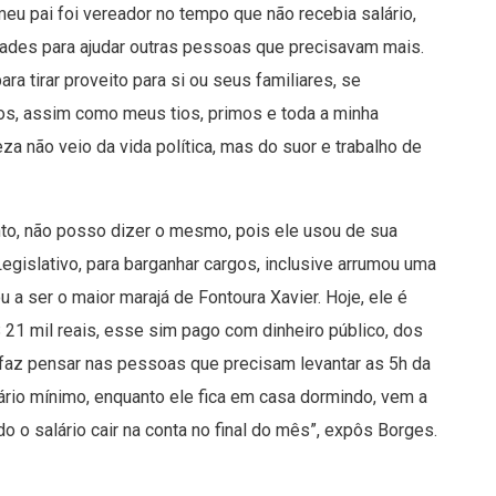
meu pai foi vereador no tempo que não recebia salário,
ades para ajudar outras pessoas que precisavam mais.
ra tirar proveito para si ou seus familiares, se
nos, assim como meus tios, primos e toda a minha
eza não veio da vida política, mas do suor e trabalho de
to, não posso dizer o mesmo, pois ele usou de sua
Legislativo, para barganhar cargos, inclusive arrumou uma
 a ser o maior marajá de Fontoura Xavier. Hoje, ele é
21 mil reais, esse sim pago com dinheiro público, dos
 faz pensar nas pessoas que precisam levantar as 5h da
lário mínimo, enquanto ele fica em casa dormindo, vem a
o o salário cair na conta no final do mês”, expôs Borges.