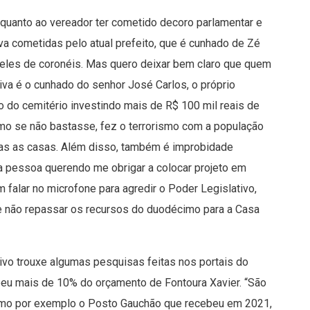
quanto ao vereador ter cometido decoro parlamentar e
a cometidas pelo atual prefeito, que é cunhado de Zé
 eles de coronéis. Mas quero deixar bem claro que quem
va é o cunhado do senhor José Carlos, o próprio
ão do cemitério investindo mais de R$ 100 mil reais de
Como se não bastasse, fez o terrorismo com a população
das as casas. Além disso, também é improbidade
ha pessoa querendo me obrigar a colocar projeto em
falar no microfone para agredir o Poder Legislativo,
e não repassar os recursos do duodécimo para a Casa
tivo trouxe algumas pesquisas feitas nos portais do
ebeu mais de 10% do orçamento de Fontoura Xavier. “São
como por exemplo o Posto Gauchão que recebeu em 2021,