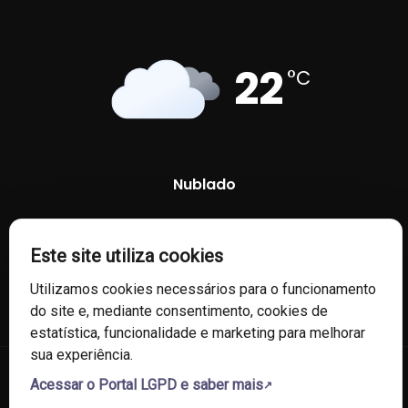
22
°C
Nublado
78 %
1004 mb
11 Km/h
Este site utiliza cookies
Utilizamos cookies necessários para o funcionamento
do site e, mediante consentimento, cookies de
estatística, funcionalidade e marketing para melhorar
sua experiência.
Acessar o Portal LGPD e saber mais
© 2026 Câmara de Vereadores de Fontoura Xavier/RS. Todos os