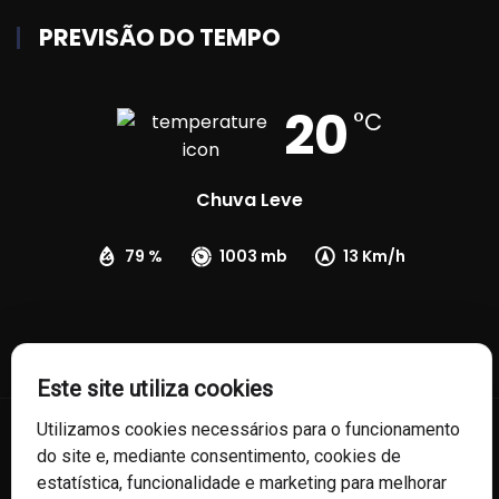
PREVISÃO DO TEMPO
20
°C
Chuva Leve
79 %
1003 mb
13 Km/h
Este site utiliza cookies
Utilizamos cookies necessários para o funcionamento
© 2026 Câmara de Vereadores de Fontoura Xavier/RS. Todos os
do site e, mediante consentimento, cookies de
direitos reservados.
estatística, funcionalidade e marketing para melhorar