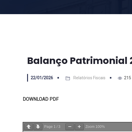
Balanço Patrimonial 
22/01/2026
Relatórios Fiscais
215
DOWNLOAD PDF
Page
1
/
3
Zoom
100%