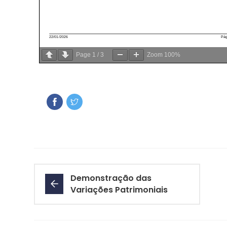
Page
1
/
3
Zoom
100%
Demonstração das
Variações Patrimoniais