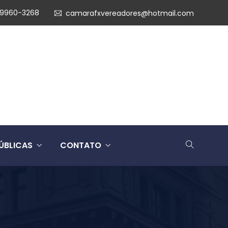
99960-3268
camarafxvereadores@hotmail.com
ÚBLICAS
CONTATO