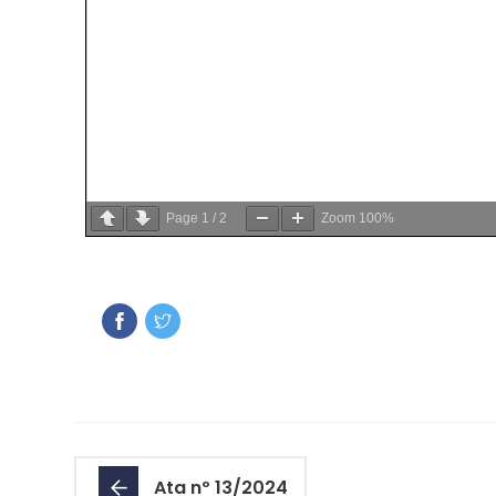
Page
1
/
2
Zoom
100%
Ata nº 13/2024