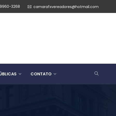
99960-3268
camarafxvereadores@hotmail.com
ÚBLICAS
CONTATO