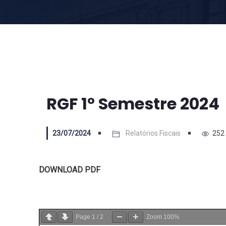
RGF 1º Semestre 2024
23/07/2024
Relatórios Fiscais
252
DOWNLOAD PDF
Page
1
/
2
Zoom
100%