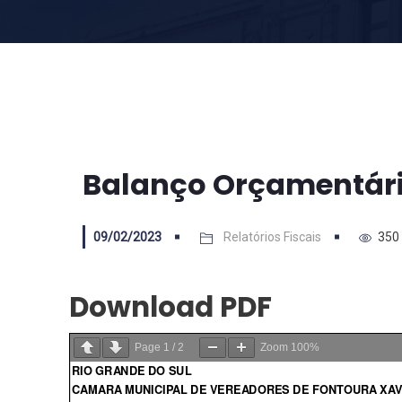
Balanço Orçamentári
09/02/2023
Relatórios Fiscais
350
Download PDF
Page
1
/
2
Zoom
100%