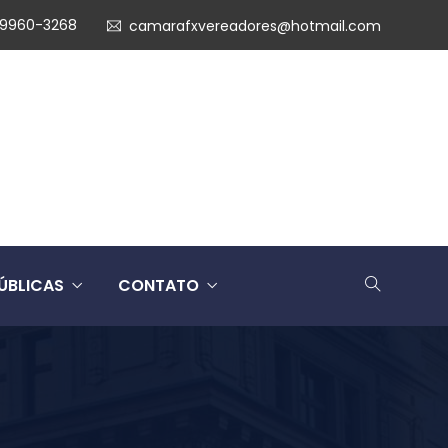
99960-3268
camarafxvereadores@hotmail.com
ÚBLICAS
CONTATO