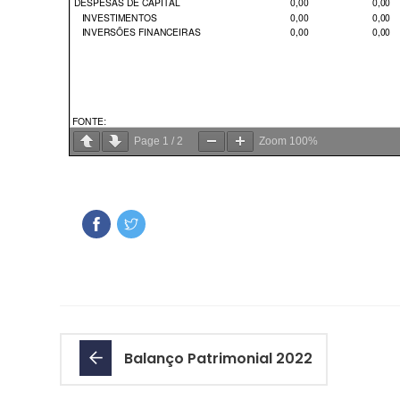
Page
1
/
2
Zoom
100%
Balanço Patrimonial 2022