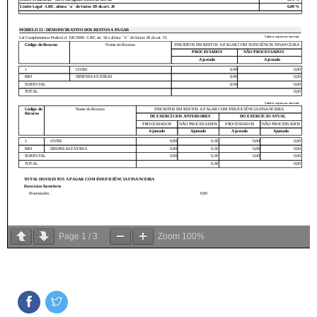
Page
1
/
3
Zoom
100%