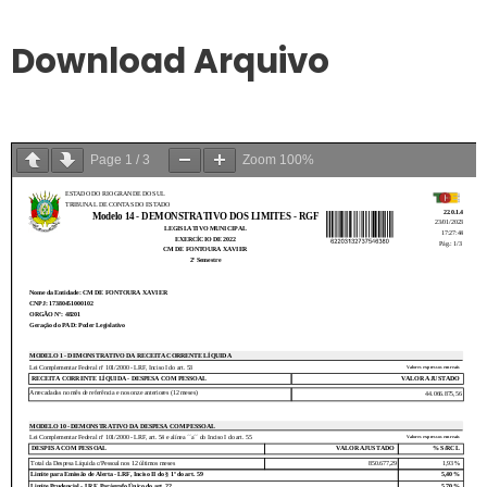
Download Arquivo
Page
1
/
3
Zoom
100%