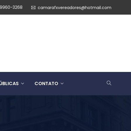
99960-3268
camarafxvereadores@hotmail.com
ÚBLICAS
CONTATO