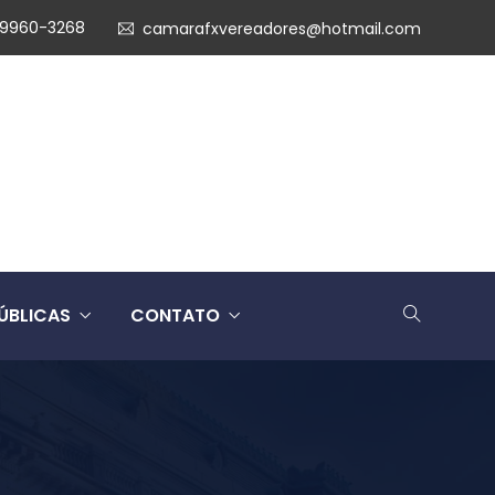
99960-3268
camarafxvereadores@hotmail.com
ÚBLICAS
CONTATO